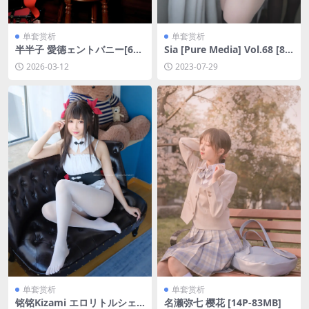
单套赏析
单套赏析
半半子 愛德ェントバニー[62P
Sia [Pure Media] Vol.68 [86
-375MB]
P-945MB]
2026-03-12
2023-07-29
单套赏析
单套赏析
铭铭Kizami エロリトルシェ
名濑弥七 樱花 [14P-83MB]