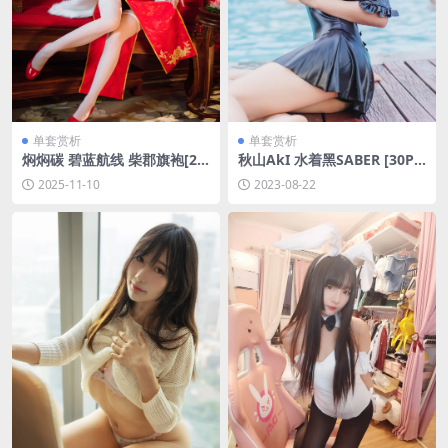
单套赏析
单套赏析
焖焖碳 碧蓝航线 柴郡旗袍[29
秋山AkI 水着黑SABER [30P-
P-509.2M]
245MB]
2025-11-10
2023-08-22