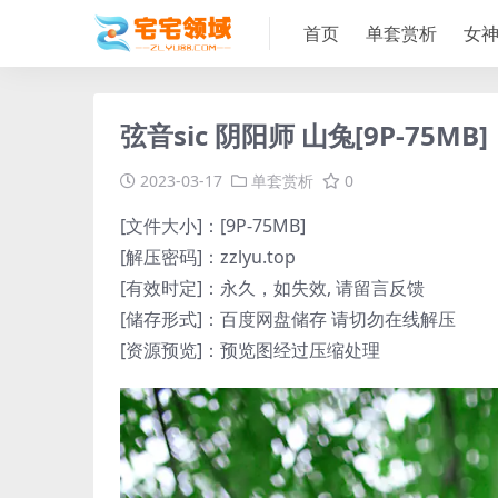
首页
单套赏析
女
弦音sic 阴阳师 山兔[9P-75MB]
2023-03-17
单套赏析
0
[文件大小]：[9P-75MB]
[解压密码]：zzlyu.top
[有效时定]：永久，如失效, 请留言反馈
[储存形式]：百度网盘储存 请切勿在线解压
[资源预览]：预览图经过压缩处理