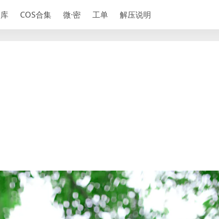
神库
COS合集
微·密
工单
解压说明