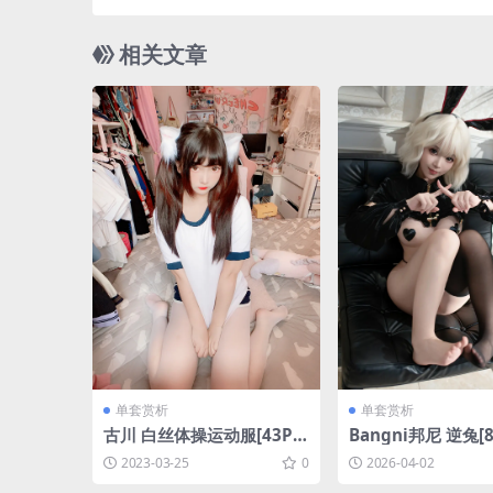
相关文章
单套赏析
单套赏析
古川 白丝体操运动服[43P2
Bangni邦尼 逆兔[82
V170M]
9M]
2023-03-25
0
2026-04-02