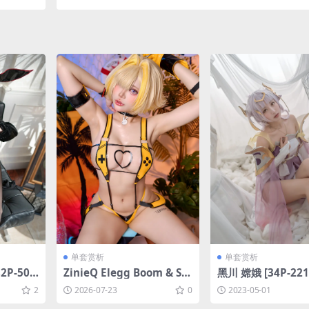
单套赏析
单套赏析
P-501.
ZinieQ Elegg Boom & Sh
黑川 嫦娥 [34P-22
ock [44P9V-2.59GB]
2
2026-07-23
0
2023-05-01